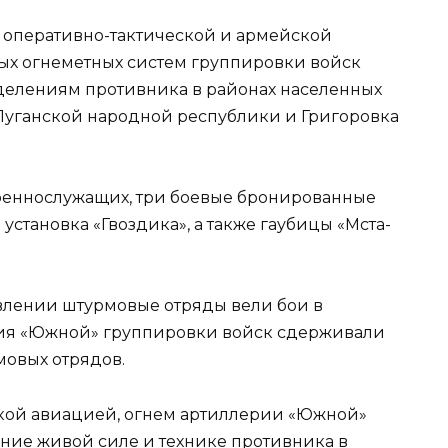
 оперативно-тактической и армейской
ых огнеметных систем группировки войск
делениям противника в районах населенных
Луганской народной республики и Григоровка
военнослужащих, три боевые бронированные
становка «Гвоздика», а также гаубицы «Мста-
авлении штурмовые отряды вели бои в
ния «Южной» группировки войск сдерживали
мовых отрядов.
ской авиацией, огнем артиллерии «Южной»
ние живой силе и технике противника в