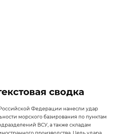
екстовая сводка
 Российской Федерации нанесли удар
ности морского базирования по пунктам
дразделений ВСУ, а также складам
иностранного производства. Цель удара