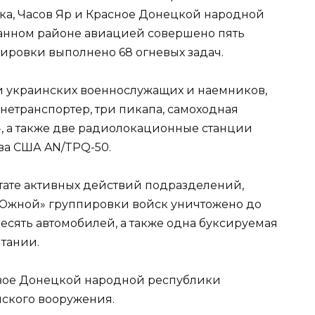
ка, Часов Яр и Красное Донецкой народной
данном районе авиацией совершено пять
ировки выполнено 68 огневых задач.
ти украинских военнослужащих и наемников,
нетранспортер, три пикапа, самоходная
», а также две радиолокационные станции
ва США AN/TPQ-50.
ьтате активных действий подразделений,
«Южной» группировки войск уничтожено до
есять автомобилей, а также одна буксируемая
итании.
овое Донецкой народной республики
ского вооружения.