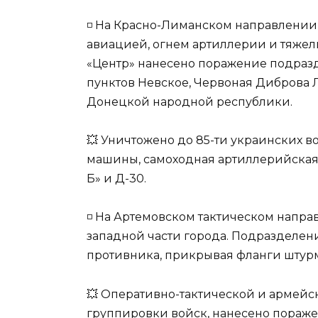
◽️ На Красно-Лиманском направлении
авиацией, огнем артиллерии и тяжел
«Центр» нанесено поражение подраз
пунктов Невское, Червоная Диброва 
Донецкой народной республики.
💥 Уничтожено до 85-ти украинских 
машины, самоходная артиллерийская у
Б» и Д-30.
◽️ На Артемовском тактическом напр
западной части города. Подразделе
противника, прикрывая фланги штур
💥 Оперативно-тактической и армей
группировки войск, нанесено пораже