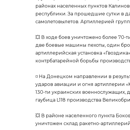
районах населенных пунктов Калинов
республики. За прошедшие сутки в 
самолетовылетов. Артиллерией групп
💥 В ходе боев уничтожено более 70-
две боевые машины пехоты, один бро
артиллерийская установка «Гвоздика
контрбатарейной борьбы производст
◽️ На Донецком направлении в резул
ударов авиации и огня артиллерии 
130-ти украинских военнослужащих, д
гаубица L118 производства Великобр
💥 В районе населенного пункта Бок
уничтожен склад ракетно-артиллерий