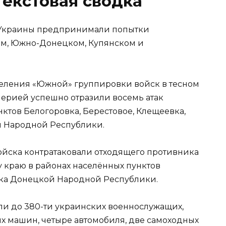
екстовая сводка
ы Украины предпринимали попытки
ом, Южно-Донецком, Купянском и
деления «Южной» группировки войск в тесном
ерией успешно отразили восемь атак
ктов Белогоровка, Берестовое, Клещеевка,
 Народной Республики.
войска контратаковали отходящего противника
 краю в районах населённых пунктов
нка Донецкой Народной Республики.
вили до 380-ти украинских военнослужащих,
ых машин, четыре автомобиля, две самоходных