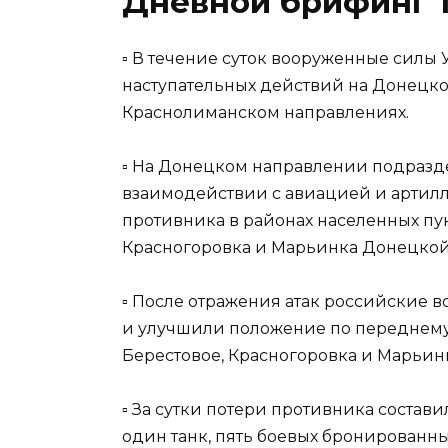
Дневной брифинг т
▫️ В течение суток вооруженные сил
наступательных действий на Донецк
Краснолиманском направлениях.
▫️ На Донецком направлении подраз
взаимодействии с авиацией и артилл
противника в районах населенных пун
Красногоровка и Марьинка Донецкой
▫️ После отражения атак российские 
и улучшили положение по переднему
Берестовое, Красногоровка и Марьи
▫️ За сутки потери противника соста
один танк, пять боевых бронированн