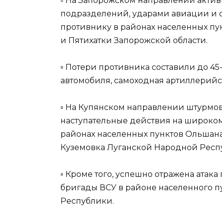
▫️ На Запорожском направлении акт
подразделений, ударами авиации и 
противнику в районах населенных пу
и Пятихатки Запорожской области.
▫️ Потери противника составили до 45
автомобиля, самоходная артиллерийск
▫️ На Купянском направлении штурмо
наступательные действия на широком
районах населенных пунктов Ольшана
Куземовка Луганской Народной Респ
▫️ Кроме того, успешно отражена ата
бригады ВСУ в районе населенного п
Республики.