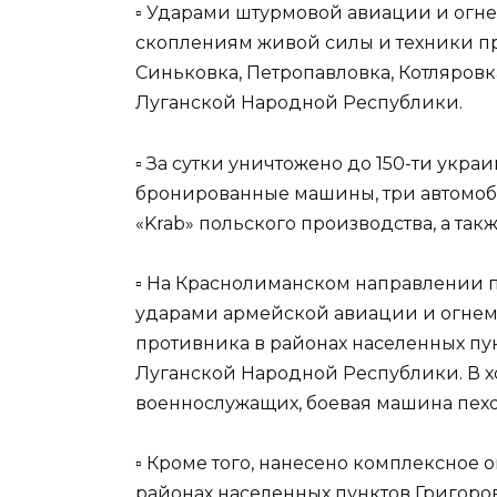
▫️ Ударами штурмовой авиации и ог
скоплениям живой силы и техники пр
Синьковка, Петропавловка, Котляровк
Луганской Народной Республики.
▫️ За сутки уничтожено до 150-ти укр
бронированные машины, три автомоб
«Krab» польского производства, а такж
▫️ На Краснолиманском направлении 
ударами армейской авиации и огнем
противника в районах населенных п
Луганской Народной Республики. В х
военнослужащих, боевая машина пехо
▫️ Кроме того, нанесено комплексное
районах населенных пунктов Григоро