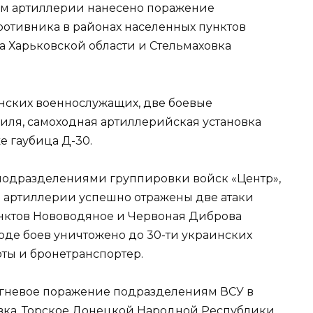
нем артиллерии нанесено поражение
отивника в районах населенных пунктов
а Харьковской области и Стельмаховка
аинских военнослужащих, две боевые
иля, самоходная артиллерийская установка
е гаубица Д-30.
подразделениями группировки войск «Центр»,
 артиллерии успешно отражены две атаки
унктов Нововодяное и Червоная Диброва
оде боев уничтожено до 30-ти украинских
ты и бронетранспортер.
 огневое поражение подразделениям ВСУ в
вка, Торское Донецкой Народной Республики