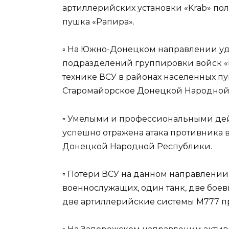
артиллерийских установки «Krab» пол
пушка «Рапира».
▫️ На Южно-Донецком направлении у
подразделений группировки войск «
технике ВСУ в районах населенных пу
Старомайорское Донецкой Народной
▫️ Умелыми и профессиональными д
успешно отражена атака противника 
Донецкой Народной Республики.
▫️ Потери ВСУ на данном направлении
военнослужащих, один танк, две бое
две артиллерийские системы М777 пр