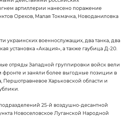
ивными действиями российских
огнем артиллерии нанесено поражение
нктов Орехов, Малая Токмачка, Новоданиловка
-ти украинских военнослужащих, два танка, два
ая установка «Акация», а также гаубица Д-20.
вые отряды Западной группировки войск вели
 фронте и заняли более выгодные позиции в
, Першотравневое Харьковской области и
ублики.
ка подразделений 25-й воздушно-десантной
ункта Новоселовское Луганской Народной